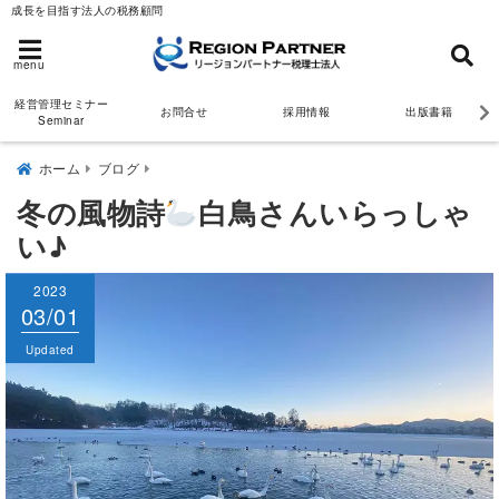
成長を目指す法人の税務顧問
menu
経営管理セミナー
お問合せ
採用情報
出版書籍
Seminar
ホーム
ブログ
冬の風物詩
白鳥さんいらっしゃ
い♪
2023
2023
03/01
03/01
Published
Updated