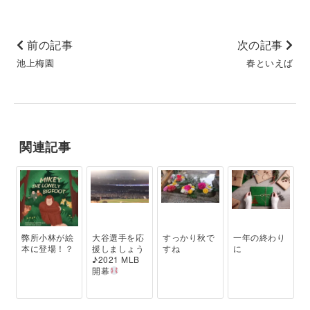
前の記事
次の記事
池上梅園
春といえば
関連記事
弊所小林が絵
大谷選手を応
すっかり秋で
一年の終わり
本に登場！？
援しましょう
すね
に
♪2021 MLB
開幕