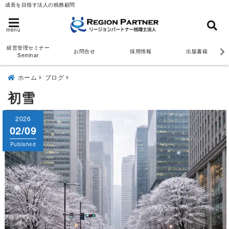
成長を目指す法人の税務顧問
menu
経営管理セミナー
お問合せ
採用情報
出版書籍
Seminar
ホーム
ブログ
初雪
2026
02/09
Published