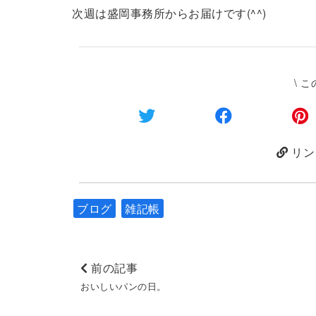
次週は盛岡事務所からお届けです(^^)
\ 
リン
ブログ
雑記帳
前の記事
おいしいパンの日。