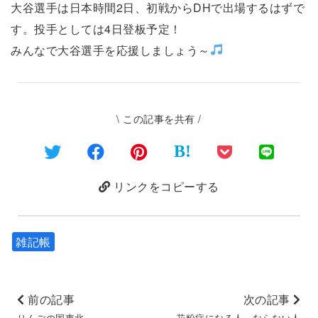
大谷選手は日本時間2日、初戦からDHで出場するはずで
す。投手としては4日登板予定！
みんなで大谷選手を応援しましょう～
\ この記事を共有 /
B!
リンクをコピーする
雑記帳
前の記事
次の記事
りんごの国東北
花粉症になる人、ならない人