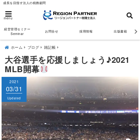
成長を目指す法人の税務顧問
menu
経営管理セミナー
お問合せ
採用情報
出版書籍
Seminar
ホーム
ブログ
雑記帳
大谷選手を応援しましょう♪2021
MLB開幕
2021
2021
03/31
03/31
Published
Updated