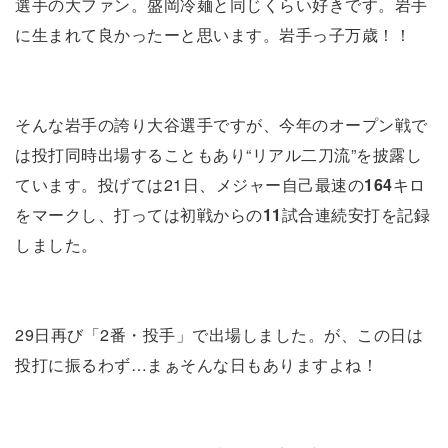
選手の大ファン。盛岡冷麺と同じくらい好きです。岩手
に生まれて良かったーと思います。岩手っ子万歳！！
そんな岩手の誇り大谷選手ですが、今年のオープン戦で
は投打同時出場することもあり“リアル二刀流”を披露し
ています。投げては21日、メジャー自己最速の
164
キロ
をマークし、打っては初戦からの
11
試合連続安打を記録
しました。
29日再び「2番・投手」で出場しました。が、この日は
投打に振るわず…まぁそんな日もありますよね！