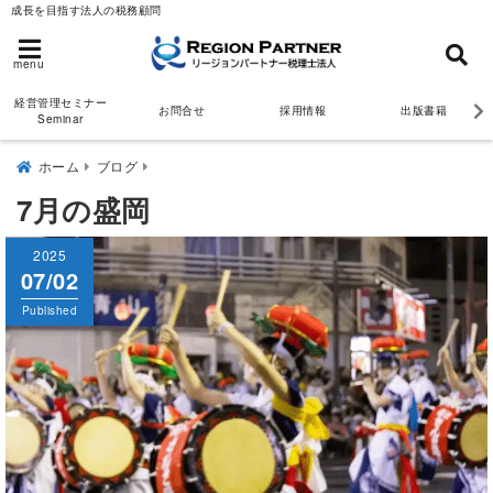
成長を目指す法人の税務顧問
menu
経営管理セミナー
お問合せ
採用情報
出版書籍
Seminar
ホーム
ブログ
7月の盛岡
2025
07/02
Published