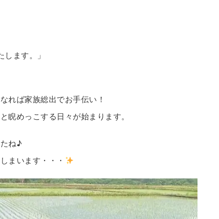
たします。」
となれば家族総出でお手伝い！
報と睨めっこする日々が始まります。
たね♪
てしまいます・・・