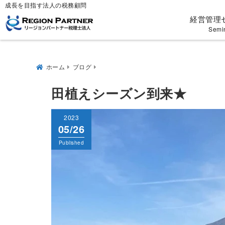
成長を目指す法人の税務顧問
経営管理
Semi
ホーム
ブログ
田植えシーズン到来★
2023
05/26
Published