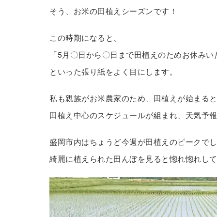
そう、お米の田植えシーズンです！
この時期になると、
「5月〇日から〇日まで田植えのためお休みい
といった張り紙をよく目にします。
私も親族がお米農家のため、田植えが始まる
田植え中心のスケジュールが組まれ、天気予
盛岡市内はちょうど今週が田植えのピークでし
綺麗に植えられた田んぼを見ると惚れ惚れし