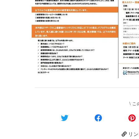
\ 
リン