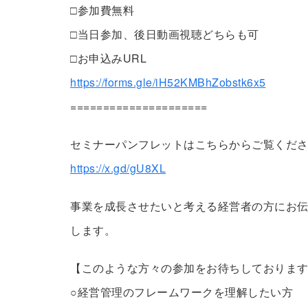
□参加費無料
□当日参加、後日動画視聴どちらも可
□お申込みURL
https://forms.gle/iH52KMBhZobstk6x5
=====================
セミナーパンフレットはこちらからご覧くだ
https://x.gd/gU8XL
事業を成長させたいと考える経営者の方にお
します。
【このような方々の参加をお待ちしておりま
○経営管理のフレームワークを理解したい方