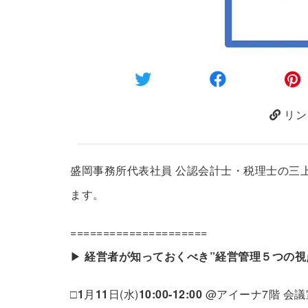
リン
盛岡事務所代表社員 公認会計士・税理士の三
ます。
=====================
▶
経営者が知っておくべき”経営管理５つの視
□
1
月
11
日(水)
10:00-12:00
@アイーナ7階 会議室