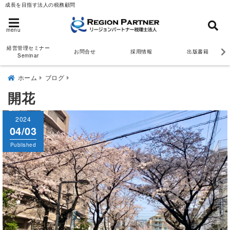
成長を目指す法人の税務顧問
menu
経営管理セミナー
お問合せ
採用情報
出版書籍
Seminar
ホーム
ブログ
開花
2024
04/03
Published