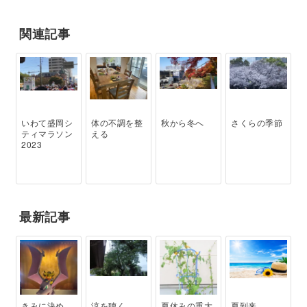
関連記事
いわて盛岡シ
体の不調を整
秋から冬へ
さくらの季節
ティマラソン
える
2023
最新記事
きみに決め
涼を聴く
夏休みの重大
夏到来