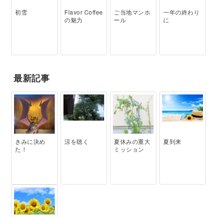
初雪
Flavor Coffee
ご当地マンホ
一年の終わり
の魅力
ール
に
最新記事
きみに決め
涼を聴く
夏休みの重大
夏到来
た！
ミッション