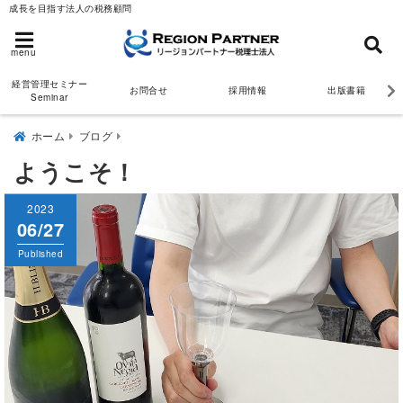
成長を目指す法人の税務顧問
menu
経営管理セミナー
お問合せ
採用情報
出版書籍
Seminar
ホーム
ブログ
ようこそ！
2023
06/27
Published