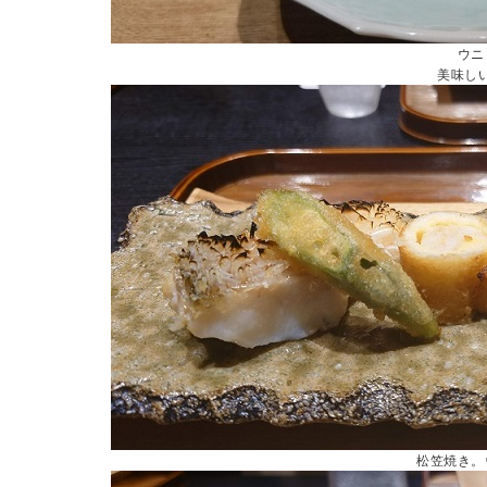
ウニ
美味し
松笠焼き。